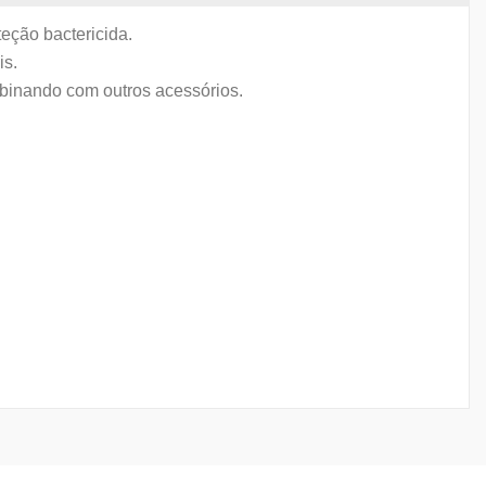
teção bactericida.
is.
mbinando com outros acessórios.