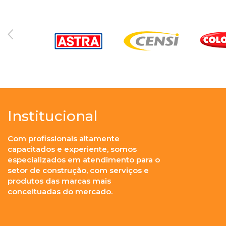
Institucional
Com profissionais altamente
capacitados e experiente, somos
especializados em atendimento para o
setor de construção, com serviços e
produtos das marcas mais
conceituadas do mercado.