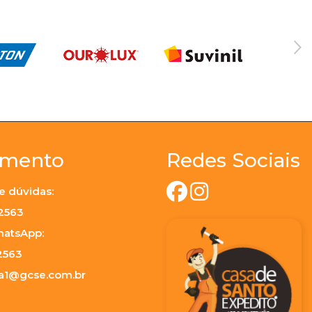
imento
Redes Sociais
e dúvidas:
-2563
hatsApp:
2563
ja1@gcse.com.br