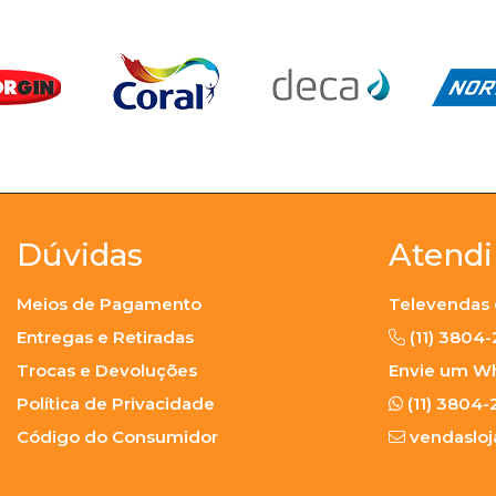
Dúvidas
Atend
Meios de Pagamento
Televendas 
Entregas e Retiradas
(11) 3804
Trocas e Devoluções
Envie um W
Política de Privacidade
(11) 3804-
Código do Consumidor
vendaslo