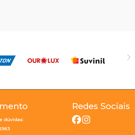
imento
Redes Sociais
e dúvidas:
-2563