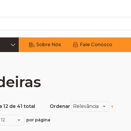
Sobre Nós
Fale Conosco
eiras
a 12 de 41 total
Ordenar
Relevância
12
por página