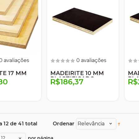
0 avaliações
0 avaliações
TE 17 MM
MADEIRITE 10 MM
MAD
PLASTIFICADO
PLA
80
R$186,37
R$
a 12 de 41 total
Ordenar
Relevância
12
por página