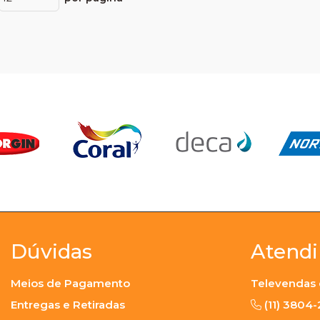
Dúvidas
Atend
Meios de Pagamento
Televendas 
Entregas e Retiradas
(11) 3804