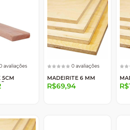
0 avaliações
0 avaliações
 X 5CM
MADEIRITE 6 MM
MAD
HO
2
R$69,94
R$