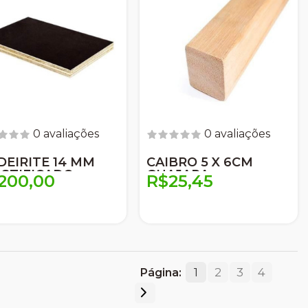
0 avaliações
0 avaliações
EIRITE 14 MM
CAIBRO 5 X 6CM
STIFICADO
GUAJARA
200,00
R$25,45
1
2
3
4
Página: