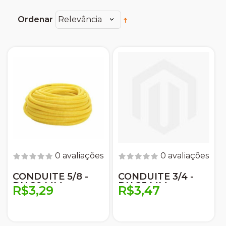
Ordenar
Relevância
0 avaliações
0 avaliações
CONDUITE 5/8 -
CONDUITE 3/4 -
DN 20 MM
DN 25 MM
R$3,29
R$3,47
AMANCO
AMANCO