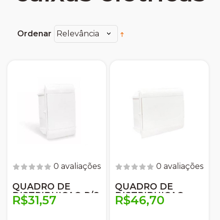
Ordenar
Relevância
0 avaliações
0 avaliações
QUADRO DE
QUADRO DE
DISTRIBUICAO P/8
DISTRIBUICAO
R$31,57
R$46,70
DISJUNTORES
P/12
STECK
DISJUNTORES