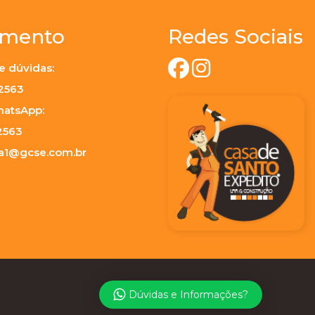
imento
Redes Sociais
e dúvidas:
-2563
hatsApp:
2563
ja1@gcse.com.br
Dúvidas e Informações?