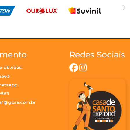
imento
Redes Sociais
e dúvidas:
-2563
hatsApp:
2563
ja1@gcse.com.br