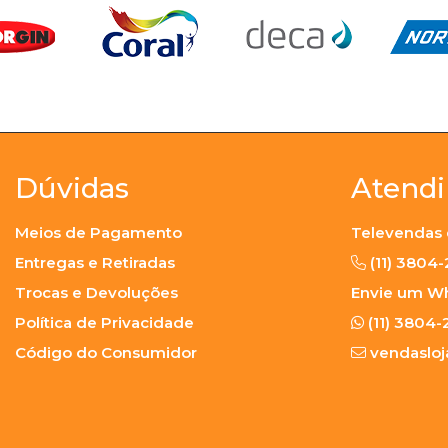
Dúvidas
Atend
Meios de Pagamento
Televendas 
Entregas e Retiradas
(11) 3804
Trocas e Devoluções
Envie um W
Política de Privacidade
(11) 3804-
Código do Consumidor
vendaslo