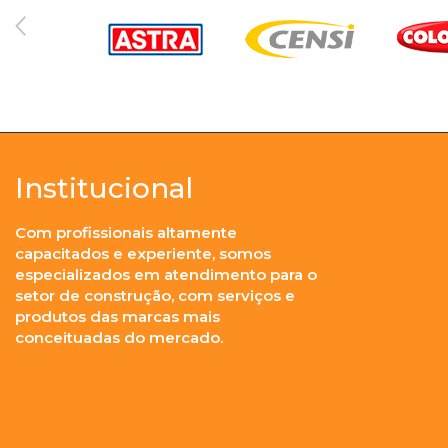
Institucional
Com profissionais altamente
capacitados e experiente, somos
especializados em atendimento para o
setor de construção, com serviços e
produtos das marcas mais
conceituadas do mercado.