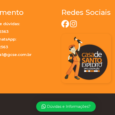
imento
Redes Sociais
e dúvidas:
-2563
hatsApp:
2563
ja1@gcse.com.br
Dúvidas e Informações?