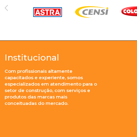
Institucional
Com profissionais altamente
capacitados e experiente, somos
especializados em atendimento para o
setor de construção, com serviços e
produtos das marcas mais
conceituadas do mercado.