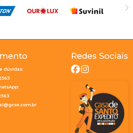
imento
Redes Sociais
e dúvidas:
-2563
hatsApp:
2563
ja1@gcse.com.br