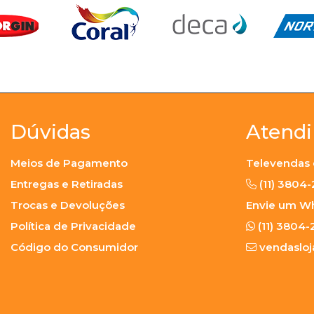
Dúvidas
Atend
Meios de Pagamento
Televendas 
Entregas e Retiradas
(11) 3804
Trocas e Devoluções
Envie um W
Política de Privacidade
(11) 3804-
Código do Consumidor
vendaslo