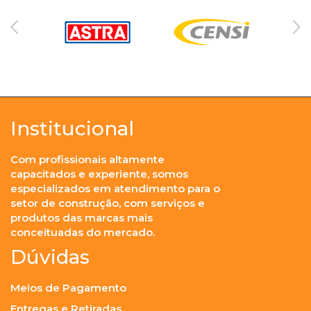
Institucional
Com profissionais altamente
capacitados e experiente, somos
especializados em atendimento para o
setor de construção, com serviços e
produtos das marcas mais
conceituadas do mercado.
Dúvidas
Meios de Pagamento
Entregas e Retiradas