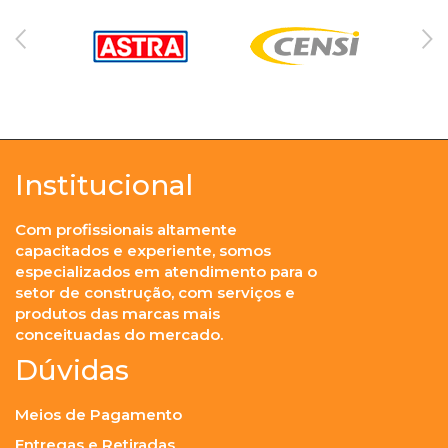
Institucional
Com profissionais altamente
capacitados e experiente, somos
especializados em atendimento para o
setor de construção, com serviços e
produtos das marcas mais
conceituadas do mercado.
Dúvidas
Meios de Pagamento
Entregas e Retiradas