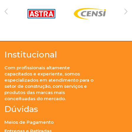
Institucional
Com profissionais altamente
capacitados e experiente, somos
especializados em atendimento para o
setor de construção, com serviços e
produtos das marcas mais
conceituadas do mercado.
Dúvidas
Meios de Pagamento
Entregas e Retiradas