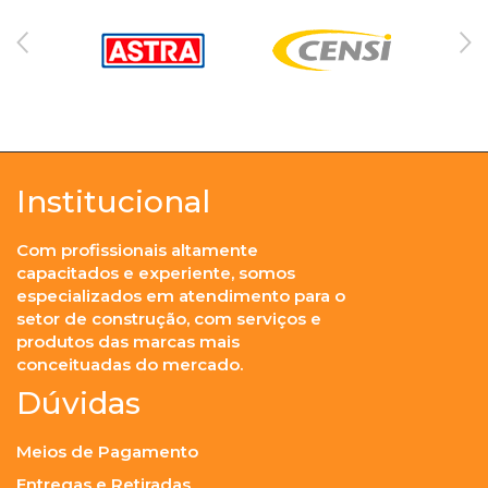
Institucional
Com profissionais altamente
capacitados e experiente, somos
especializados em atendimento para o
setor de construção, com serviços e
produtos das marcas mais
conceituadas do mercado.
Dúvidas
Meios de Pagamento
Entregas e Retiradas