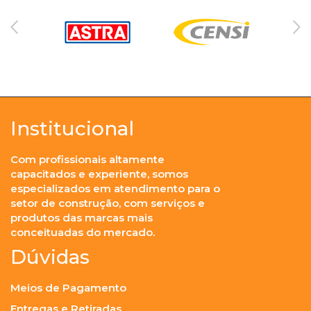
Institucional
Com profissionais altamente
capacitados e experiente, somos
especializados em atendimento para o
setor de construção, com serviços e
produtos das marcas mais
conceituadas do mercado.
Dúvidas
Meios de Pagamento
Entregas e Retiradas