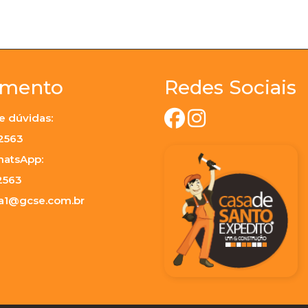
imento
Redes Sociais
e dúvidas:
-2563
hatsApp:
2563
ja1@gcse.com.br