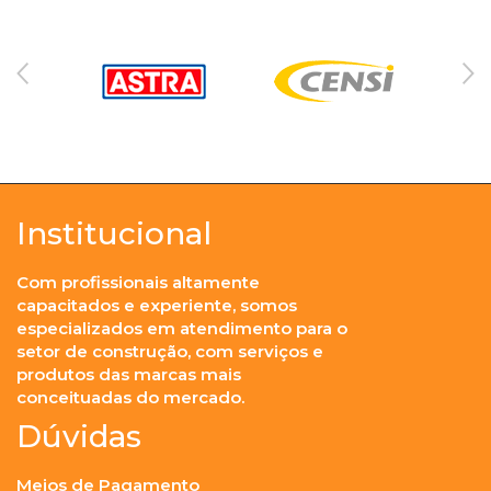
Institucional
Com profissionais altamente
capacitados e experiente, somos
especializados em atendimento para o
setor de construção, com serviços e
produtos das marcas mais
conceituadas do mercado.
Dúvidas
Meios de Pagamento