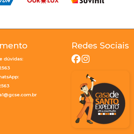
imento
Redes Sociais
e dúvidas:
-2563
hatsApp:
2563
ja1@gcse.com.br