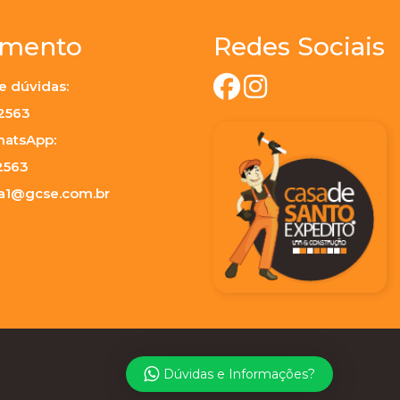
imento
Redes Sociais
e dúvidas:
-2563
hatsApp:
2563
ja1@gcse.com.br
Dúvidas e Informações?